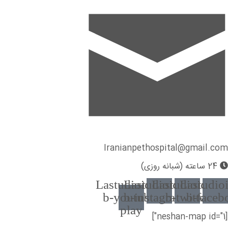
Iranianpethospital@gmail.com
24 ساعته (شبانه روزی)
Lastudioicon-
Lastudioicon-
Lastudioicon-
Lastudio
b-youtube-
b-instagram-1
b-twitter
b-faceb
play
[neshan-map id="1"]