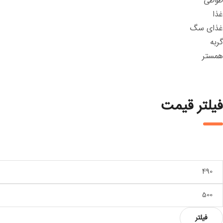
طوطی
غذا
غذای سگ
گربه
همستر
فیلتر قیمت
داقل
یمت
داکثر
یمت
فیلتر