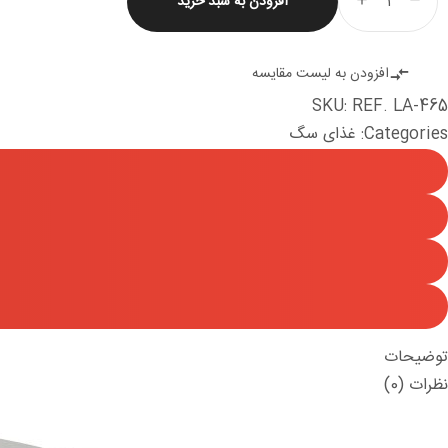
افزودن به سبد خرید
بدون
آستین
عدد
افزودن به لیست مقایسه
SKU:
REF. LA-465
Categories:
غذای سگ
توضیحات
نظرات (0)