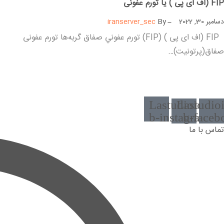
FIP (اف ای پی ) یا تورم عفونی
دسامبر 30, 2022
By
iranserver_sec
FIP (اف ای پی ) (FIP) تورم عفوني صفاق گربه‌ها تورم عفونی
صفاق(پرتونیت)…
بیشتر بخوانید
Lastudioicon-
Lastudio
b-instagram-1
b-faceb
تماس با ما