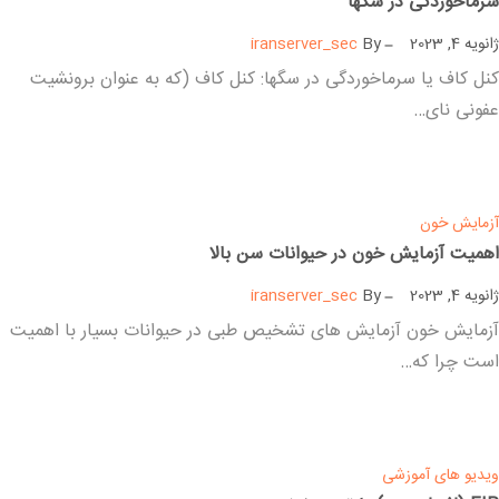
سرماخوردگی در سگها
ژانویه 4, 2023
By
iranserver_sec
کنل کاف یا سرماخوردگی در سگها: کنل کاف (که به عنوان برونشیت
عفونی نای…
بیشتر بخوانید
آزمایش خون
اهمیت آزمایش خون در حیوانات سن بالا
ژانویه 4, 2023
By
iranserver_sec
آزمایش خون آزمایش های تشخیص طبی در حیوانات بسیار با اهمیت
است چرا که…
بیشتر بخوانید
ویدیو های آموزشی