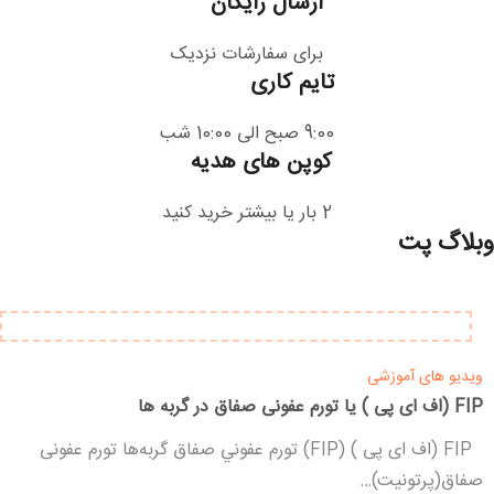
ارسال رایگان
برای سفارشات نزدیک
تایم کاری
9:00 صبح الی 10:00 شب
کوپن های هدیه
2 بار یا بیشتر خرید کنید
وبلاگ پت
ویدیو های آموزشی
FIP (اف ای پی ) یا تورم عفونی صفاق در گربه ها
FIP (اف ای پی ) (FIP) تورم عفوني صفاق گربه‌ها تورم عفونی
صفاق(پرتونیت)…