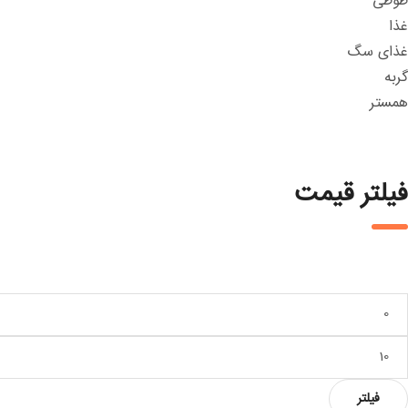
طوطی
غذا
غذای سگ
گربه
همستر
فیلتر قیمت
داقل
یمت
داکثر
یمت
فیلتر