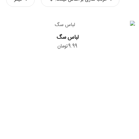
لباس
لباس سگ
سگ
9.99
تومان