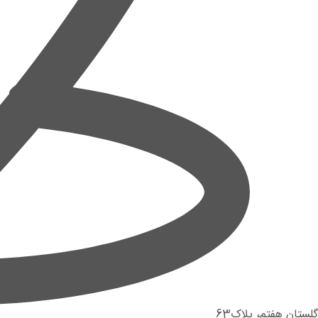
گلستان هفتم، پلاک63