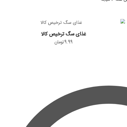
بر
اساس
قیمت:
زیاد
غذای
به
غذای سگ ترخیص کالا
سگ
کم
9.99
تومان
ترخیص
کالا