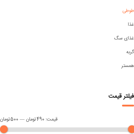
طوطی
غذا
غذای سگ
گربه
همستر
فیلتر قیمت
قیمت:
490تومان
—
500تومان