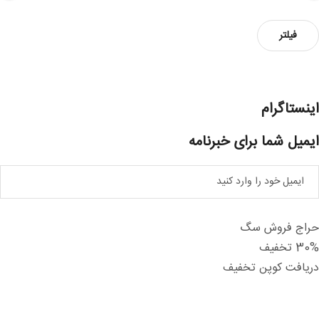
داقل
داکثر
فیلتر
یمت
یمت
اینستاگرام
ایمیل شما برای خبرنامه
حراج فروش سگ
30% تخفیف
دریافت کوپن تخفیف