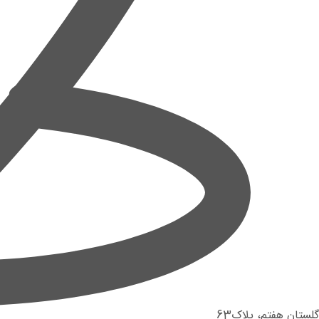
گلستان هفتم، پلاک63