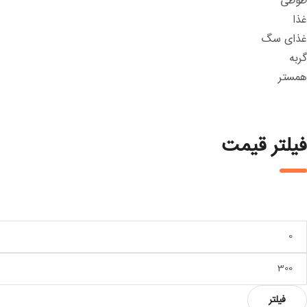
طوطی
غذا
غذای سگ
گربه
همستر
فیلتر قیمت
داقل
یمت
داکثر
یمت
فیلتر