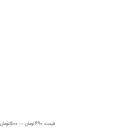
قیمت:
490تومان
—
500تومان