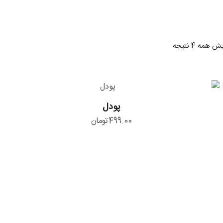
مرتب‌سازی
 همه 4 نتیجه
بر
اساس
جدیدترین
پودل
پودل
499.00
تومان