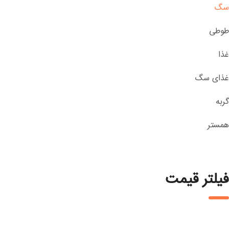
سگ
طوطی
غذا
غذای سگ
گربه
همستر
فیلتر قیمت