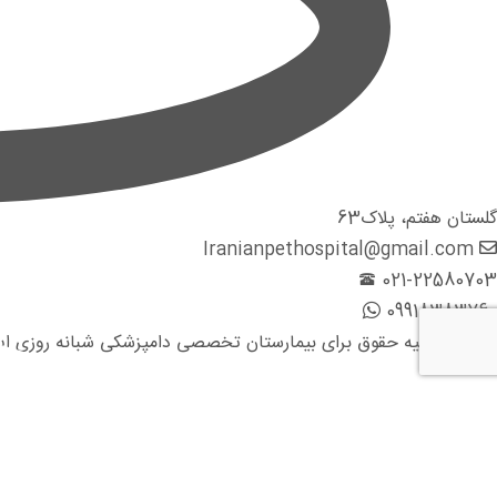
گلستان هفتم، پلاک63
Iranianpethospital@gmail.com
021-22580703
09918383760
2022 © کلیه حقوق برای بیمارستان تخصصی دامپزشکی شبانه روزی ایرانیان محفوظ است