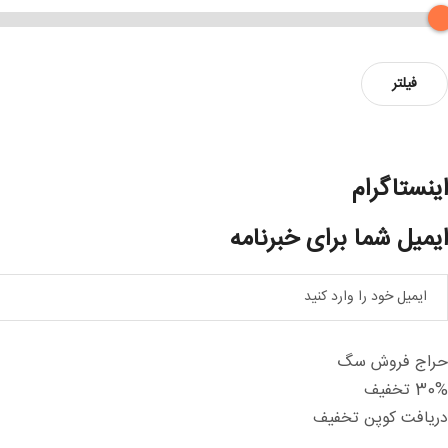
داقل
داکثر
فیلتر
یمت
یمت
اینستاگرام
ایمیل شما برای خبرنامه
حراج فروش سگ
30% تخفیف
دریافت کوپن تخفیف