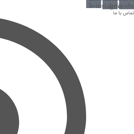
b-instagram-1
b-faceb
تماس با ما