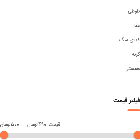
طوطی
غذا
غذای سگ
گربه
همستر
فیلتر قیمت
قیمت:
490تومان
—
500تومان