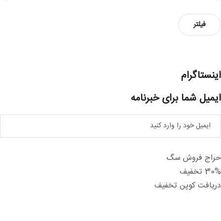
داقل
داکثر
فیلتر
یمت
یمت
اینستاگرام
ایمیل شما برای خبرنامه
حراج فروش سگ
30% تخفیف
دریافت کوپن تخفیف