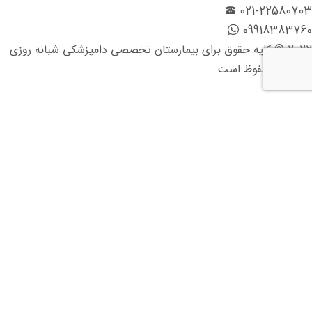
021-22580703
09918383760
2022 © کلیه حقوق برای بیمارستان تخصصی دامپزشکی شبانه روزی
ایرانیان محفوظ است